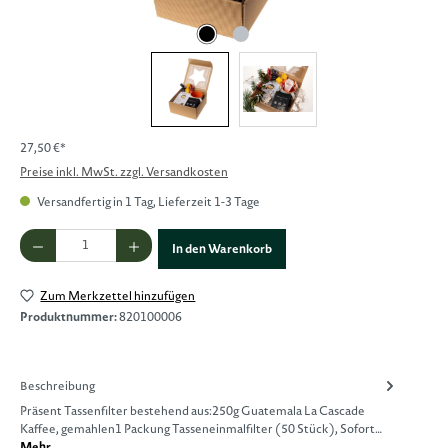
27,50 €*
Preise inkl. MwSt. zzgl. Versandkosten
Versandfertig in 1 Tag, Lieferzeit 1-3 Tage
Produkt Anzahl: Gib den gewünschten Wert ein oder benutz
In den Warenkorb
Zum Merkzettel hinzufügen
Produktnummer:
820100006
Beschreibung
Präsent Tassenfilter bestehend aus:250g Guatemala La Cascade
Kaffee, gemahlen1 Packung Tasseneinmalfilter (50 Stück), Sofort…
Mehr