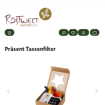
alt springen
Präsent Tassenfilter
Bildergalerie überspringen