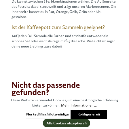
Du kannst zwischen 5 Farbkombinationen wählen. Die Außenseite
des Potts ist dabei stets weiß und trägt unseren Markennamen. Die
Innenseite kannst du in Rot, Orange, Gelb, Grün oder Blau
gestalten.
Ist der Kaffeepott zum Sammeln geeignet?
Auf jeden Fall! Sammle alle Farben und erschaffe entweder ein
schönes Set oder wechsle regelmäßig die Farbe. Vielleicht ist sogar
deine neue Lieblingstasse dabei?
Nicht das passende
gefunden?
Diese Website verwendet Cookies, um eine bestmögliche Erfahrung
Wir stehen für alle Fragen gern zur Verfügung, schreibt uns einfach
bieten zu können.
Mehr Informationen ...
eine Nachricht!
Nur technisch notwendige
Konfigurieren
Alle Cookies akzeptieren