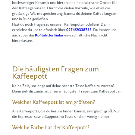
hochwertiger Keramik und bieten dir eine praktische Option für
den Kaffeegenuss an. Durch die vielen Vorteile, wie etwa die
großartige Wärmespeicherung, kannst du deinen Kaffee langsam
und in Ruhe genießen.
Hast du noch Fragen zu unseren Kaffeepottmodellen? Dann
erreichst du uns telefonisch über
027459338733
. Du kannst uns
auch über das
Kontaktformular
eine schriftliche Nachricht
hinterlassen.
Die häufigsten Fragen zum
Kaffeepott
Keine Zeit, um lange auf deine nächste Tasse Kaffee zu warten?
Dann sieh dir zunächst unsere häufigsten Fragen zum Kaffeepott an.
Welcher Kaffeepott ist am größten?
Alle Kaffeepotts, die du bei uns finden kannst, sind gleich groß. Nur
die Espresso- sowie Cappuccino Tasse sind ein wenig kleiner.
Welche Farbe hat der Kaffeepott?