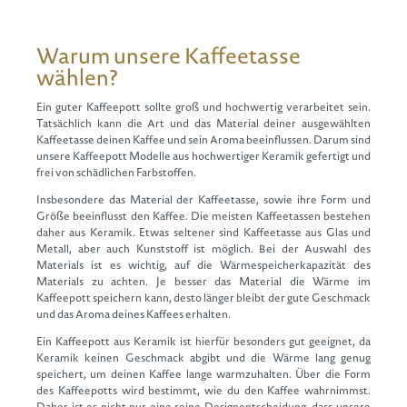
Warum unsere Kaffeetasse
wählen?
Ein guter Kaffeepott sollte groß und hochwertig verarbeitet sein.
Tatsächlich kann die Art und das Material deiner ausgewählten
Kaffeetasse deinen Kaffee und sein Aroma beeinflussen. Darum sind
unsere Kaffeepott Modelle aus hochwertiger Keramik gefertigt und
frei von schädlichen Farbstoffen.
Insbesondere das Material der Kaffeetasse, sowie ihre Form und
Größe beeinflusst den Kaffee. Die meisten Kaffeetassen bestehen
daher aus Keramik. Etwas seltener sind Kaffeetasse aus Glas und
Metall, aber auch Kunststoff ist möglich. Bei der Auswahl des
Materials ist es wichtig, auf die Wärmespeicherkapazität des
Materials zu achten. Je besser das Material die Wärme im
Kaffeepott speichern kann, desto länger bleibt der gute Geschmack
und das Aroma deines Kaffees erhalten.
Ein Kaffeepott aus Keramik ist hierfür besonders gut geeignet, da
Keramik keinen Geschmack abgibt und die Wärme lang genug
speichert, um deinen Kaffee lange warmzuhalten. Über die Form
des Kaffeepotts wird bestimmt, wie du den Kaffee wahrnimmst.
Daher ist es nicht nur eine reine Designentscheidung, dass unsere