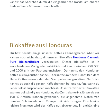
kannst das Säckchen durch die eingearbeitete Kordel am oberen
Ende mühelos öffnen und verschließen.
Biokaffee aus Honduras
Du hast bereits einige unserer Kaffees kennengelernt. Aber wir
kamen noch nicht dazu, dir unseren Biokaffee
Honduras Carmelo
Puro Bio-zertifiziert
vorzustellen. Dieser Bio-kaffee ist in
verschiedenen Mahlgraden erhältlich und kann zwischen 250, 500
und 1000 g in der Packung enthalten. Du kannst den Honduras-
Kaffee als Bayreuther Kanne, Filterkaffee, mit dem Handfilter, dem
Hario Coffeemaker oder der Stempelkanne genießen. Natürlich
kannst du auch die ganzen Kaffeebohnen bei uns kaufen, wenn du
lieber selbst ausprobieren möchtest. Unser zertifizierter Biokaffee
stammt vollständig aus Honduras, also Zentralamerika. Er wurde aus
100 % Arabica Bohnen gewonnen, die angenehme Noten von
dunkler Schokolade und Orange mit sich bringen. Durch eine
leichte Nussnote wird der Kaffee gut abgerundet. Er enthält eine