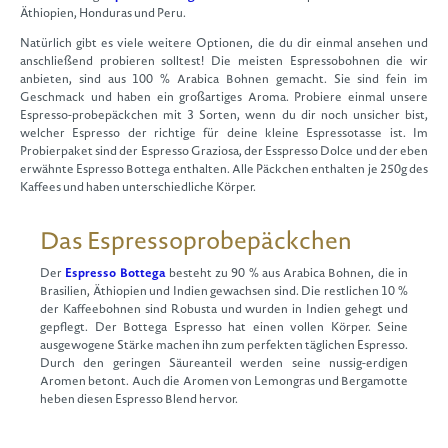
Äthiopien, Honduras und Peru.
Natürlich gibt es viele weitere Optionen, die du dir einmal ansehen und
anschließend probieren solltest! Die meisten Espressobohnen die wir
anbieten, sind aus 100 % Arabica Bohnen gemacht. Sie sind fein im
Geschmack und haben ein großartiges Aroma. Probiere einmal unsere
Espresso-probepäckchen mit 3 Sorten, wenn du dir noch unsicher bist,
welcher Espresso der richtige für deine kleine Espressotasse ist. Im
Probierpaket sind der Espresso Graziosa, der Esspresso Dolce und der eben
erwähnte Espresso Bottega enthalten. Alle Päckchen enthalten je 250g des
Kaffees und haben unterschiedliche Körper.
Das Espressoprobepäckchen
Der
Espresso Bottega
besteht zu 90 % aus Arabica Bohnen, die in
Brasilien, Äthiopien und Indien gewachsen sind. Die restlichen 10 %
der Kaffeebohnen sind Robusta und wurden in Indien gehegt und
gepflegt. Der Bottega Espresso hat einen vollen Körper. Seine
ausgewogene Stärke machen ihn zum perfekten täglichen Espresso.
Durch den geringen Säureanteil werden seine nussig-erdigen
Aromen betont. Auch die Aromen von Lemongras und Bergamotte
heben diesen Espresso Blend hervor.